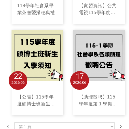
114學年社會系畢
【實習資訊】公共
業茶會暨撥穗典禮
電視115學年度上
學期實習生招募延
長公告
22
17
2026
06
2026
06
【公告】115學年
【助理徵聘】115
度碩博士班新生入
學年度第 1 學期各
學須知
類助理徵聘公告