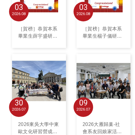
03
03
2026
08
2026
08
［賀榜］恭賀本系
［賀榜］恭賀本系
畢業生薛宇盛研究
畢業生楊子儀研究
所金榜題名
所金榜題名
30
09
2026
07
2026
07
2026東吳大學中東
2026大雁歸巢-社
歐文化研習營成果
會系友回娘家活動