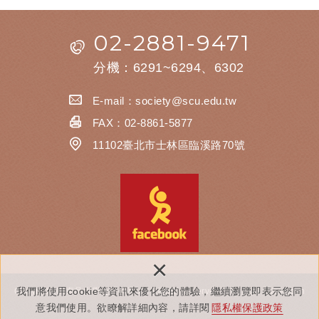
02-2881-9471
分機：6291~6294、6302
E-mail：
society@scu.edu.tw
FAX：02-8861-5877
11102臺北市士林區臨溪路70號
×
我們將使用cookie等資訊來優化您的體驗，繼續瀏覽即表示您同
Copyright © 東吳大學社會學系 All Rights Reserved.
網頁設計 :
Newscan
意我們使用。欲瞭解詳細內容，請詳閱
隱私權保護政策