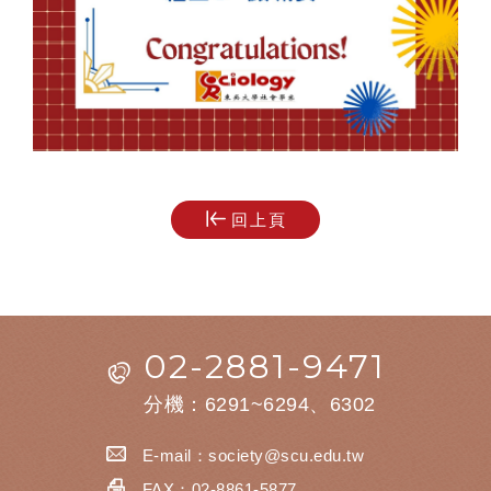
回上頁
02-2881-9471
分機：6291~6294、6302
E-mail：
society@scu.edu.tw
FAX：02-8861-5877