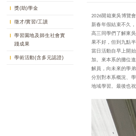
獎(助)學金
開箱東吳博覽
2026
徵才/實習/工讀
新春年假結束不久
高三同學們了解東
學習園地及師生社會實
果不好，但到九點
踐成果
當日活動自早上開
學術活動(含多元認證)
加。來本系的攤位
解員，向未來的學
分別對本系概況、
地域學習
。最後也