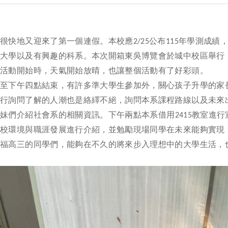
會
，很快地又迎來了第一個連假。本校應
公布
年學測成績
2/25
115
吳大學以及有興趣的科系。本次開箱東吳博覽會於城中校區舉行
半活動開始時，天氣開始放晴，也讓整個活動有了好彩頭。
始至下午四點結束，有許多準大學生參加外，關心孩子升學的家
進行詢問了解的人潮也是絡繹不絕，詢問本系課程路線以及未來
弟妹們介紹社會系的相關資訊。下午兩點本系借用
教室進行
2415
學校環境與職涯發展進行介紹，並勉勵現場同學在未來能夠實現
祝福高三的同學們，能夠在不久的將來步入理想中的大學生活，