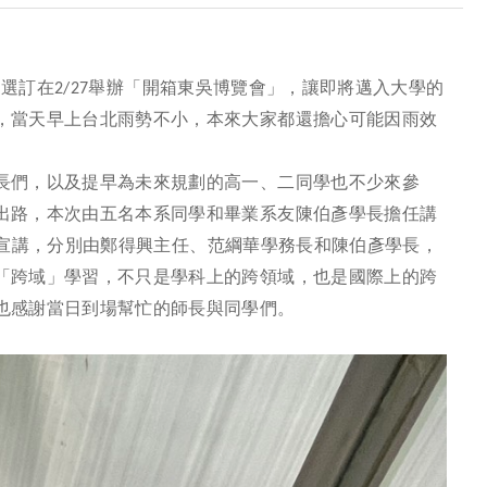
，選訂在
舉辦
「
開箱東吳博覽會
」，讓即將邁入大學的
2/27
，當天早上台北雨勢不小，本來大家都還擔心可能因雨效
長們，以及提早為未來規劃的高一、二同學也不少來參
出路，本次由五名本系同學和畢業系友陳伯彥學長擔任講
宣講，分別由鄭得興主任、范綱華學務長和陳伯彥學長，
「跨域」學習，不只是學科上的跨領域，也是國際上的跨
也感謝當日到場幫忙的師長與同學們。