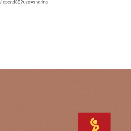
Igptstd8E?usp=sharing