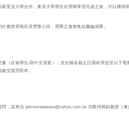
馬薩里克大學合作，東吳大學學生在營隊學習完成之後，可以獲得
的社會踏查報告及營隊心得，營隊之後會集結彙編成冊。
（在籍學生/高中生需要），並於報名截止日期前寄送至以下電郵地址： ja
速繳交護照影本。
請來信 jameseataiwan@yahoo.com.tw 洽鄭得興副