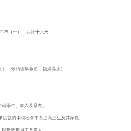
024.7.29（一），共計十六天
.10（三）（敬請儘早報名，額滿為止）
在籍學生、家人及系友。
 學年度就讀本校社會學系之高三生及其家長。
、現職教職員工及家人。