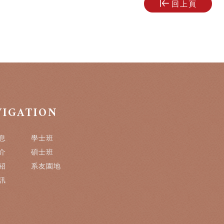
回上頁
VIGATION
息
學士班
介
碩士班
紹
系友園地
訊